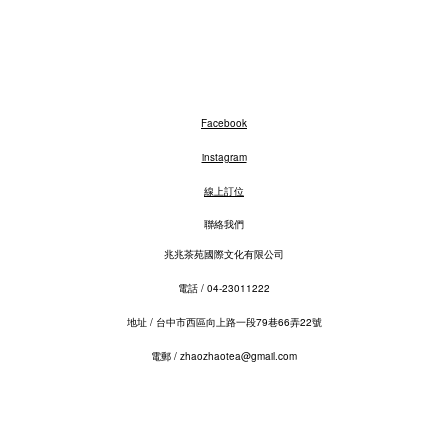
Facebook
instagram
線上訂位
聯絡我們
兆兆茶苑國際文化有限公司
電話 / 04-23011222​
地址 / 台中市西區向上路一段79巷66弄22號
電郵 / zhaozhaotea@gmail.com