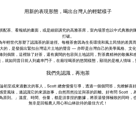
用新的表現形態，喝出台灣人的輕鬆樣子
棋配茶、看報紙的畫面，或是細節講究的高雅茶席，室內場景也以中式典雅的
打破。
域，為年輕世代形塑了認識茶的新途徑。每種茶會因為生長環境和風土民情的差
大的，是發掘出緊扣台灣這片土地的聲音 — 亦即是台灣自己的美學風格、文
條則侷限，這裡除了好茶，還有廣闊的包容與土地認同，對茶農精神的敬佩和
談，就如同昔日前人到處串門子，在廟埕喝茶的悠閒樣態，顯現的是種人情味，
我們先認識，再泡茶
論初至或來過數次的客人，Scott 總會慢慢引導，透過一個個問答，先瞭解喜
Scott
感受風味，邊認識它的來源故事，自然而然拉近與茶的距離。好奇問
，
為原則。」溫度、時間、份量，都是須拿捏的數據，將茶湯發揮極致的同時，
無非是回報農人用心和山林款待的最佳方式！