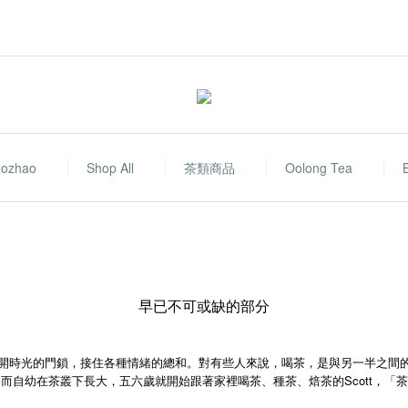
aozhao
Shop All
茶類商品
Oolong Tea
早已不可或缺的部分
開時光的門鎖，接住各種情緒的總和。對有些人來說，喝茶，是與另一半之間
而自幼在茶叢下長大，五六歲就開始跟著家裡喝茶、種茶、焙茶的Scott，「