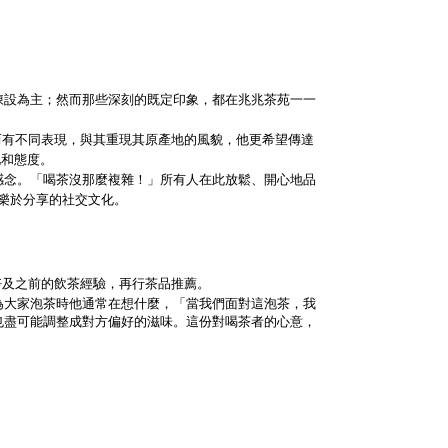
陳設為主；然而那些深刻的既定印象，都在兆兆茶苑一一
異而有不同表現，與其重現其原產地的風貌，他更希望傳達
化和態度。
感念。「喝茶沒那麼複雜！」所有人在此放鬆、開心地品
樂於分享的社交文化。
好及之前的飲茶經驗，再行茶品推薦。
為大家泡茶時他通常在想什麼，「當我們面對這泡茶，我
也盡可能調整成對方偏好的滋味。這份對喝茶者的心意，