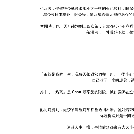
小時候，他覺得茶就是跟水不太一樣的有色飲料，喝起
灣茶和日本抹茶、煎茶等，隨時補給每天都想喝茶的
空閒時，他一天可能泡到三四次茶，刻意在較小的壺裡放
茶湯內，一陣暖熱下肚，整
「茶就是我的一生，我每天都跟它們在一起。」從小到大
自己孩子一樣呵護著，
其中，「焙茶」是 Scott 最享受的階段。誠如廚
他同時提到，做茶的過程時常都會遇到困難。譬如焙茶
你曉得這只是中間
這跟人生一樣，事情前頭都會有大大小