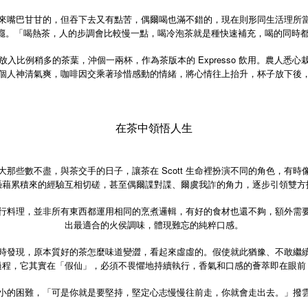
來嘴巴甘甘的，但吞下去又有點苦，偶爾喝也滿不錯的，現在則形同生活理所
癮。「喝熱茶，人的步調會比較慢一點，喝冷泡茶就是種快速補充，喝的同時都
入比例稍多的茶葉，沖個一兩杯，作為茶版本的 Expresso 飲用。農人悉
個人神清氣爽，咖啡因交乘著珍惜感動的情緒，將心情往上抬升，杯子放下後
在茶中領悟人生
那些數不盡，與茶交手的日子，讓茶在 Scott 生命裡扮演不同的角色，有
憑藉累積來的經驗互相切磋，甚至偶爾諜對諜、爾虞我詐的角力，逐步引領雙方
師在進行料理，並非所有東西都運用相同的烹煮邏輯，有好的食材也還不夠，額外
出最適合的火侯調味，體現難忘的純粹口感。
時發現，原本質好的茶怎麼味道變澀，看起來虛虛的。假使就此猶豫、不敢繼
過程，它其實在「假仙」，必須不畏懼地持續執行，香氣和口感的薈萃即在眼前
小的困難，「可是你就是要堅持，堅定心志慢慢往前走，你就會走出去。」撥