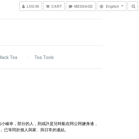
LOG IN
CART
MESSAGE
English
Black Tea
Tea Tools
的小確幸，部分的人，則或許是兒時黏在阿公阿嬷身邊，
茶」已等同於個人與家、與日常的連結。