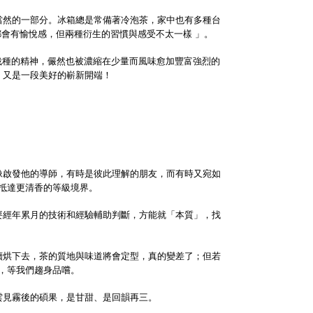
當然的一部分。冰箱總是常備著冷泡茶，家中也有多種台
會有愉悅感，但兩種衍生的習慣與感受不太一樣 」。
心栽種的精神，儼然也被濃縮在少量而風味愈加豐富強烈的
，又是一段美好的嶄新開端！
時像啟發他的導師，有時是彼此理解的朋友，而有時又宛如
抵達更清香的等級境界。
需要經年累月的技術和經驗輔助判斷，方能就「本質」，找
續烘下去，茶的質地與味道將會定型，真的變差了；但若
，等我們趨身品嚐。
雲見霧後的碩果，是甘甜、是回韻再三。