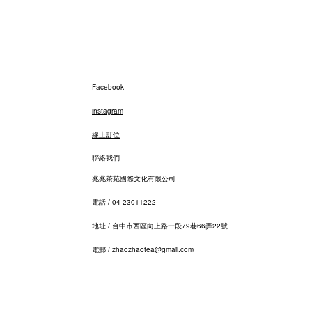
Facebook
instagram
線上訂位
聯絡我們
兆兆茶苑國際文化有限公司
電話 / 04-23011222​
地址 / 台中市西區向上路一段79巷66弄22號
電郵 / zhaozhaotea@gmail.com