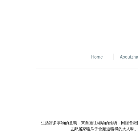
Home
Aboutzh
生活許多事物的意義，來自過往經驗的延續，回憶會敲
去鄰居家嗑瓜子會順道獲得的大人味。