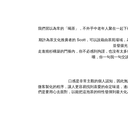
我們習以為常的「喝茶」，不外乎中老年人聚在一起下
期許為茶文化推廣者的 Scott，可以說藉由茶苑場
並發揚光
走進燒杉構築的門簷內，你不必感到拘謹，也沒有太多
嚐，你一句我一句交
口感是非常主觀的個人認知，因此無
微客製化的程序，讓人更容易找到喜愛的命定味道，邊
們是要用心去面對，以能把這泡茶的特性發揮到最大化