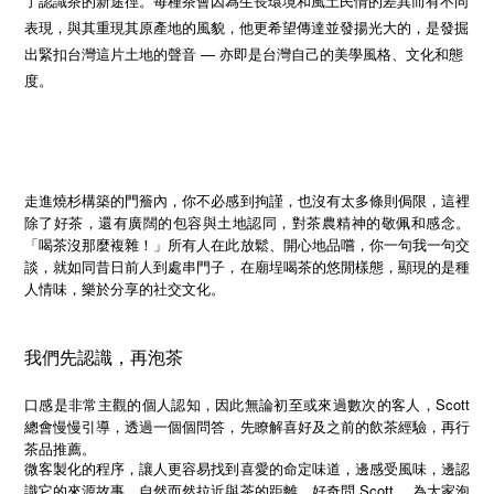
了認識茶的新途徑。每種茶會因為生長環境和風土民情的差異而有不同
表現，與其重現其原產地的風貌，他更希望傳達並發揚光大的，是發掘
—
出緊扣台灣這片土地的聲音
亦即是台灣自己的美學風格、文化和態
度。
走進燒杉構築的門簷內，你不必感到拘謹，也沒有太多條則侷限，這裡
除了好茶，還有廣闊的包容與土地認同，對茶農精神的敬佩和感念。
「喝茶沒那麼複雜！」所有人在此放鬆、開心地品嚐，你一句我一句交
談，就如同昔日前人到處串門子，在廟埕喝茶的悠閒樣態，顯現的是種
人情味，樂於分享的社交文化。
我們先認識，再泡茶
口感是非常主觀的個人認知，因此無論初至或來過數次的客人，Scott
總會慢慢引導，透過一個個問答，先瞭解喜好及之前的飲茶經驗，再行
茶品推薦。
微客製化的程序，讓人更容易找到喜愛的命定味道，邊感受風味，邊認
Scott
識它的來源故事，自然而然拉近與茶的距離。好奇問
，為大家泡