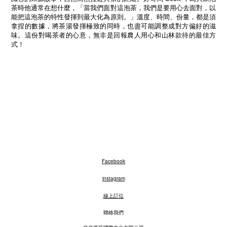
茶時他通常在想什麼，「當我們面對這泡茶，我們是要用心去面對，以
能把這泡茶的特性發揮到最大化為原則。」溫度、時間、份量，都是須
拿捏的數據，將茶湯發揮極致的同時，也盡可能調整成對方偏好的滋
味。這份對喝茶者的心意，無非是回報農人用心和山林款待的最佳方
式！
Facebook
instagram
線上訂位
聯絡我們