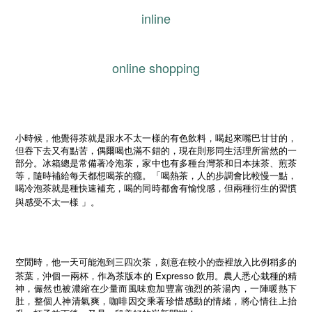
inline
online shopping
小時候，他覺得茶就是跟水不太一樣的有色飲料，喝起來嘴巴甘甘的，
但吞下去又有點苦，偶爾喝也滿不錯的，現在則形同生活理所當然的一
部分。冰箱總是常備著冷泡茶，家中也有多種台灣茶和日本抹茶、煎茶
等，隨時補給每天都想喝茶的癮。「喝熱茶，人的步調會比較慢一點，
喝冷泡茶就是種快速補充，喝的同時都會有愉悅感，但兩種衍生的習慣
與感受不太一樣
」。
空閒時，他一天可能泡到三四次茶，刻意在較小的壺裡放入比例稍多的
Expresso
茶葉，沖個一兩杯，作為茶版本的
飲用。農人悉心栽種的精
神，儼然也被濃縮在少量而風味愈加豐富強烈的茶湯內，一陣暖熱下
肚，整個人神清氣爽，咖啡因交乘著珍惜感動的情緒，將心情往上抬