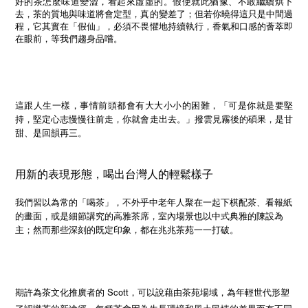
好的茶怎麼味道變澀，看起來虛虛的。假使就此猶豫、不敢繼續烘下
去，茶的質地與味道將會定型，真的變差了；但若你曉得這只是中間過
程，它其實在「假仙」，必須不畏懼地持續執行，香氣和口感的薈萃即
在眼前，等我們趨身品嚐。
這跟人生一樣，事情前頭都會有大大小小的困難，「可是你就是要堅
持，堅定心志慢慢往前走，你就會走出去。」撥雲見霧後的碩果，是甘
甜、是回韻再三。
用新的表現形態，喝出台灣人的輕鬆樣子
我們習以為常的「喝茶」，不外乎中老年人聚在一起下棋配茶、看報紙
的畫面，或是細節講究的高雅茶席，室內場景也以中式典雅的陳設為
主；然而那些深刻的既定印象，都在兆兆茶苑一一打破。
Scott
期許為茶文化推廣者的
，可以說藉由茶苑場域，為年輕世代形塑