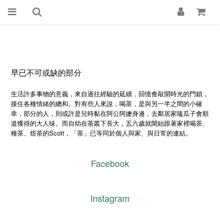
早已不可或缺的部分
生活許多事物的意義，來自過往經驗的延續，回憶會敲開時光的門鎖，
接住各種情緒的總和。對有些人來說，喝茶，是與另一半之間的小確
幸，部分的人，則或許是兒時黏在阿公阿嬷身邊，去鄰居家嗑瓜子會順
道獲得的大人味。而自幼在茶叢下長大，五六歲就開始跟著家裡喝茶、
Scott
種茶、焙茶的
，「茶」已等同於個人與家、與日常的連結。
Facebook
Instagram