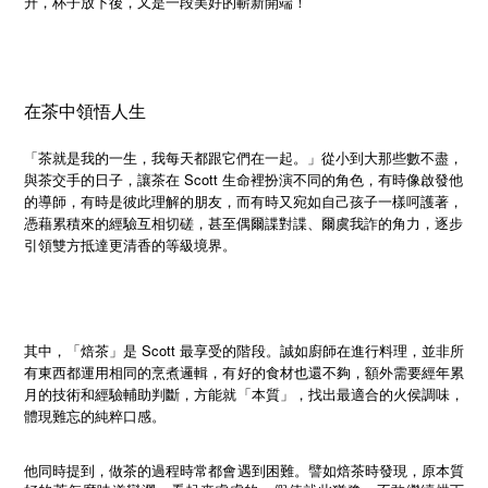
升，杯子放下後，又是一段美好的嶄新開端！
在茶中領悟人生
「茶就是我的一生，我每天都跟它們在一起。」從小到大那些數不盡，
Scott
與茶交手的日子，讓茶在
生命裡扮演不同的角色，有時像啟發他
的導師，有時是彼此理解的朋友，而有時又宛如自己孩子一樣呵護著，
憑藉累積來的經驗互相切磋，甚至偶爾諜對諜、爾虞我詐的角力，逐步
引領雙方抵達更清香的等級境界。
其中，「焙茶」是 Scott 最享受的階段。誠如廚師在進行料理，並非所
有東西都運用相同的烹煮邏輯，有好的食材也還不夠，額外需要經年累
月的技術和經驗輔助判斷，方能就「本質」，找出最適合的火侯調味，
體現難忘的純粹口感。
他同時提到，做茶的過程時常都會遇到困難。譬如焙茶時發現，原本質