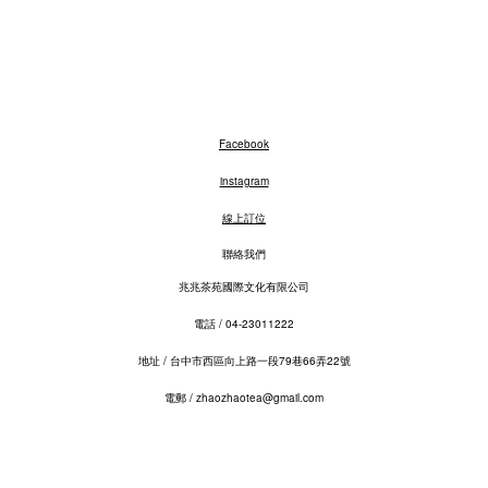
Facebook
instagram
線上訂位
聯絡我們
兆兆茶苑國際文化有限公司
電話 / 04-23011222​
地址 / 台中市西區向上路一段79巷66弄22號
電郵 / zhaozhaotea@gmail.com